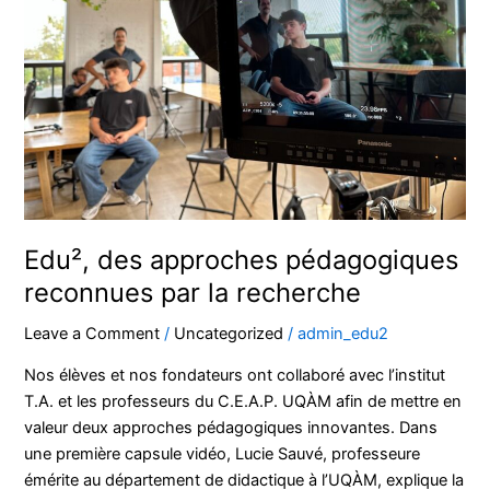
reconnues
par
la
recherche
Edu², des approches pédagogiques
reconnues par la recherche
Leave a Comment
/
Uncategorized
/
admin_edu2
Nos élèves et nos fondateurs ont collaboré avec l’institut
T.A. et les professeurs du C.E.A.P. UQÀM afin de mettre en
valeur deux approches pédagogiques innovantes. Dans
une première capsule vidéo, Lucie Sauvé, professeure
émérite au département de didactique à l’UQÀM, explique la