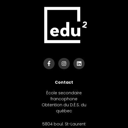
F
I
L
a
n
i
c
s
n
e
t
k
b
a
e
o
g
d
Contact
o
r
i
k
a
n
École secondaire
-
m
francophone
f
Obtention du D.É.S. du
québec
5804 boul. St-Laurent