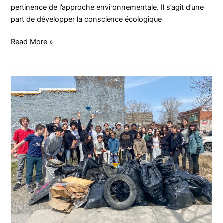
pertinence de l’approche environnementale. Il s’agit d’une
part de développer la conscience écologique
Read More »
Une
initiative
de
nos
élèves
qui
fait
briller
le
quartier