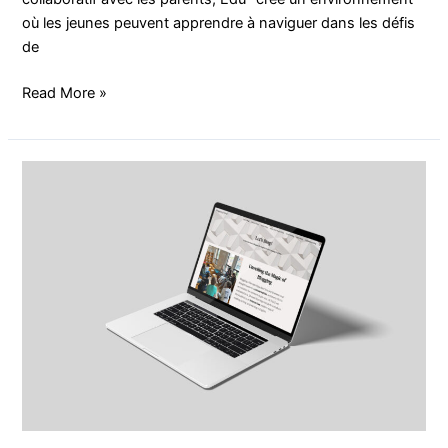
où les jeunes peuvent apprendre à naviguer dans les défis
de
Read More »
Le
blogging
comme
projet
d’anglais