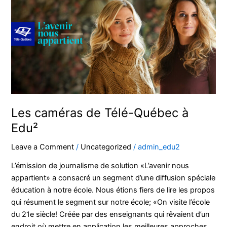
de
Télé-
Québec
à
Edu²
Les caméras de Télé-Québec à
Edu²
Leave a Comment
/
Uncategorized
/
admin_edu2
L’émission de journalisme de solution «L’avenir nous
appartient» a consacré un segment d’une diffusion spéciale
éducation à notre école. Nous étions fiers de lire les propos
qui résument le segment sur notre école; «On visite l’école
du 21e siècle! Créée par des enseignants qui rêvaient d’un
endroit où mettre en application les meilleures approches