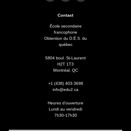
e
t
k
b
a
e
o
g
d
Contact
o
r
i
k
a
n
École secondaire
-
m
francophone
f
Obtention du D.É.S. du
québec
5804 boul. St-Laurent
H2T 1T3
Montréal, QC
+1 (438) 403-3698
info@edu2.ca
Heures d’ouverture
Lundi au vendredi
7h30-17h30