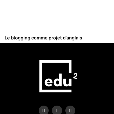
Le blogging comme projet d’anglais
F
I
L
a
n
i
c
s
n